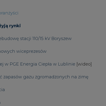
cia
m
ych w Kołobrzegu przejdzie termomodernizację
ie amerykańsko-francuskie konsorcjum?
y po raz czwarty w tym roku
kamiennego
odsumowanie w produkcji energii elektryczn
Zastrzeżenia pr