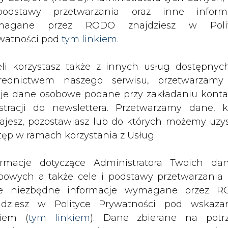
odstawy przetwarzania oraz inne inform
magane przez RODO znajdziesz w Polit
watności pod
tym linkiem.
eli korzystasz także z innych usług dostępnyc
rednictwem naszego serwisu, przetwarzamy
je dane osobowe podane przy zakładaniu konta
estracji do newslettera. Przetwarzamy dane, k
ajesz, pozostawiasz lub do których możemy uzy
tęp w ramach korzystania z Usług.
obą współpracować – przekonywał w
odowiska Ireneusz Zyska. Przypomniał
ormacje dotyczące Administratora Twoich da
 długie lata będzie potrzebować węgl
bowych a także cele i podstawy przetwarzania 
wialne i jądrowe.
e niezbędne informacje wymagane przez 
jdziesz w Polityce Prywatności pod wskaz
kiem (
tym linkiem
). Dane zbierane na potr