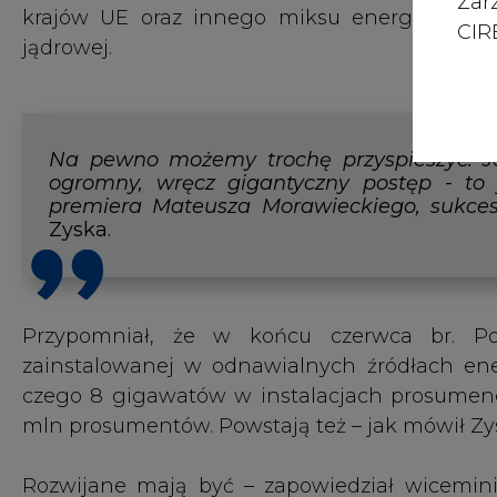
Zar
czego 8 gigawatów w instalacjach prosumenck
CIRE
mln prosumentów. Powstają też – jak mówił Zy
Rozwijane mają być – zapowiedział wiceminis
odnawialne i stabilizowane magazynami ene
bloków węglowych” – ocenił Zyska.
Obecnie - jak podał wiceminister - procedo
łącznej mocy ok. 46 gigawatów.
Wiceminister przypomniał, że w połowie lat 
się pierwsza energia z bloków jądrowych
dysponować ponad 11 gigawatami mocy, daj
energii.
Zyska poinformował, że dotąd blisko 700
sektorowych dotyczących rozwoju gospodarki 