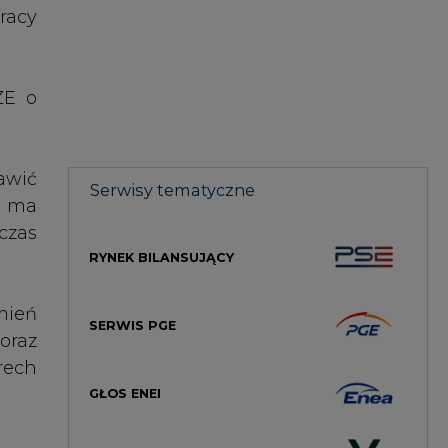
rech
GŁOS ENEI
HANDEL EMISJAMI CO2
RYNEK CIEPŁA
RYNEK GAZU
OFFSHORE
MAGAZYN ENERGII