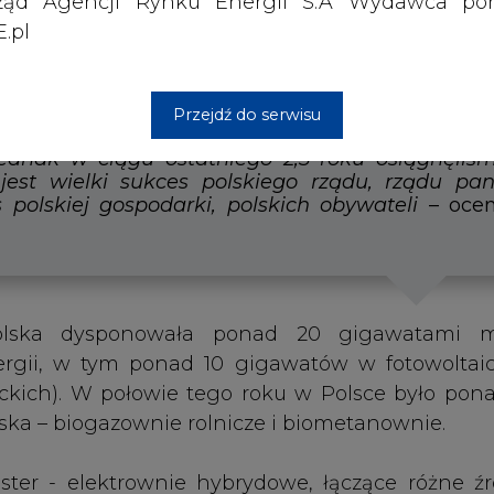
ząd Agencji Rynku Energii S.A Wydawca por
ich). W połowie tego roku w Polsce było ponad
.pl
ska – biogazownie rolnicze i biometanownie.
ter - elektrownie hybrydowe, łączące różne źr
Przejdź do serwisu
rgii. „One mogą pracować w charakterystyce p
wane są warunki przyłączenia dla inwestycji O
30. w polskim miksie energetycznym powinna poj
, zaś po 2030 r. morska energetyka wiatrow
ąc ok. 19-20 proc. wytwarzanej w Polsce wów
 podmiotów przystąpiło do czterech porozu
wodorowej, biogazu i biometanu, fotowoltaiki 