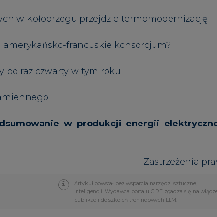
Artykuł powstał bez wsparcia narzędzi sztucznej
inteligencji. Wydawca portalu CIRE zgadza się na włącz
publikacji do szkoleń treningowych LLM.
PODPIS
Przesłanie komentarza oznacza akceptację zasad korzystania
z portalu cire.pl
wyślij