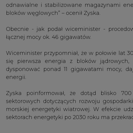
morskiej energetyki wiatrowej. W efekcie udz
sektorach energetyki po 2030 roku ma przekrac
Zobaczmy co dziś podaje CIRE, o czym czytają 
⚡
Ostatnie 24 godziny w skrócie - tym teraz 
1.
Łódzki oddział PGE Dystrybucja rozpoczął prz
2.
Tauron uzupełnia skład zarządu, jest dwóc
3.
Rusza budowa kotłowni rezerwowo-szczytowe
4.
PGNiG zapewnia, że nie zaczął wykorzysty