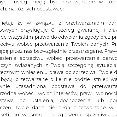
nych usług mogą być przetwarzane w róż
żeby gospodarka była dynamiczna, żebyśmy by
ach, na różnych podstawach.
owcach, którymi Polska dysponuje – to prze
doskonale ze sobą współpracować
– powiedzi
iętaj, że w związku z przetwarzaniem da
orum Ekonomicznego w Karpaczu.
bowych przysługuje Ci szereg gwarancji i pra
ede wszystkim prawo do odwołania zgody oraz p
zeciwu wobec przetwarzania Twoich danych. P
będą przez nas bezwzględnie przestrzegane. Praw
esienia sprzeciwu wobec przetwarzania dany
 lata
– dodał Zyska, przypominając, iż z węg
yczyn związanych z Twoją szczególną sytuacją
ad 70 proc. wytwarzanej w Polsce energii.
tecznym wniesieniu prawa do sprzeciwu Twoje 
 będą przetwarzane o ile nie będzie istnieć w
wnie uzasadniona podstawa do przetwarza
zowany zostanie m.in. program modernizacji p
rzędna wobec Twoich interesów, praw i wolności
ków energetycznych. Po rewitalizacji mogę one
stawa do ustalenia, dochodzenia lub ob
up stabilnej energii elastycznych bloków węglow
zczeń. Twoje dane nie będą przetwarzane w 
ergetyczny”.
ketingu własnego po zgłoszeniu sprzeciwu. Je