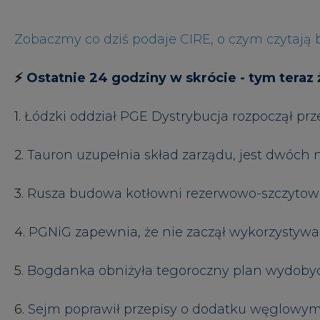
5.
Bogdanka obniżyła tegoroczny plan wydoby
6.
Sejm poprawił przepisy o dodatku węglowy
7.
Jeden z najważniejszych obiektów zabytkow
8.
Elektrownia jądrowa w Polsce, czy powstan
9.
Kazachski eksport ropy przez Rosję przerwan
10.
W Norwegii przedłużają wydobycie węgla 
⚡
Analiza -
Sierpień 2022 | Miesięczne p
Polsce w obszarze źródeł gazowych