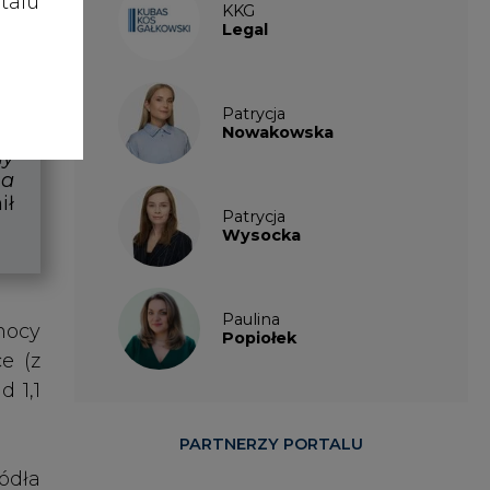
talu
 1,1
PARTNERZY PORTALU
ódła
racy
ZE o
awić
Serwisy tematyczne
a ma
czas
RYNEK BILANSUJĄCY
mień
SERWIS PGE
oraz