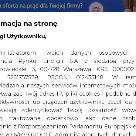
rmacja na stronę
gi Użytkowniku,
SPODARKA
ZMIANY KADROWE NA RYNKU
CIEP
inistratorem Twoich danych osobowych 
ncja Rynku Energii S.A z siedzibą przy
 i węgiel mogą doskonale współpracować
rowieckiej 3, 00-728 Warszawa, KRS: 0000021
drukuj
skomentuj
udostępnij
:
P: 5261757578, REGON: 012435148. W ram
iedzania naszych serwisów internetowych mo
etwarzać Twój adres IP, pliki cookies i podobne 
 aktywności lub urządzeń użytkownika. Jeżeli dan
walają zidentyfikować Twoją tożsamość, wów
dą traktowane dodatkowo jako dane osob
dnie z Rozporządzeniem Parlamentu Europejskie
y 2016/679 (RODO). Administratora tych danych, 