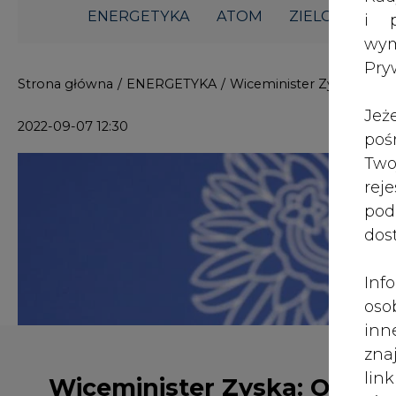
i p
wy
Pry
Wiceminister Zyska: OZE i
węgiel mogą doskonale
Jeż
współpracować
poś
Two
rej
pod
dos
Węgiel i OZE mogą doskonale ze s
Karpaczu wiceminister klimatu i śr
Inf
że polska energetyka jeszcze przez
oso
rozwijając jednocześnie źródła odna
inn
zna
lin