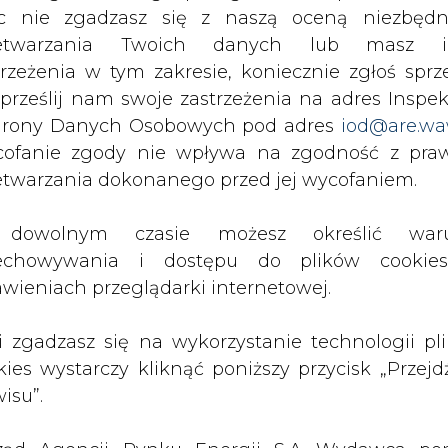
c nie zgadzasz się z naszą oceną niezbędn
cnikiem rządu ds. odnawialnych źródeł energii,
zetwarzania Twoich danych lub masz i
 w procesie budowy energetyki odnawialnej. Jak m
trzeżenia w tym zakresie, koniecznie zgłoś sprz
.in. z odmiennego punktu startowego wobec in
 prześlij nam swoje zastrzeżenia na adres Inspek
o, a także nieobecności w tym miksie energe
rony Danych Osobowych pod adres
iod@are.wa
ofanie zgody nie wpływa na zgodność z pr
etwarzania dokonanego przed jej wycofaniem.
dowolnym czasie możesz określić waru
dnak w ciągu ostatniego 2,5 roku osiągnęliś
echowywania i dostępu do plików cooki
jest wielki sukces polskiego rządu, rządu pa
awieniach przeglądarki internetowej.
polskiej gospodarki, polskich obywateli
– ocen
li zgadzasz się na wykorzystanie technologii pl
kies wystarczy kliknąć poniższy przycisk „Przejd
isu”.
olska dysponowała ponad 20 gigawatami 
rgii, w tym ponad 10 gigawatów w fotowoltaic