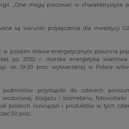
iał polskich rozwiązań i produktów w tych czte
zać 50 proc.
branżyści
żyją rynki
ebudowę stacji 110/15 kV Boryszew
h nowych wiceprezesów
j w PGE Energia Ciepła w Lublinie
[wideo]
wać zapasów gazu zgromadzonych na zimę