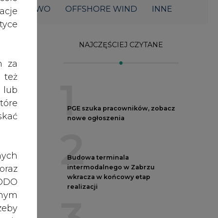
acje
wkracza w końcowy etap
realizacji
yce
3
Kogo teraz zatrudniają Polskie
h za
Sieci Elektroenergetyczne
 też
4
 lub
tóre
Do końca sierpnia trzeba złożyć
skać
wniosek o bon ciepłowniczy
5
,
nych
Przegląd najnowszych rekrutacji
a,
na stanowiska kierownicze w
oraz
polskiej energetyce
RODO
anym
zeby