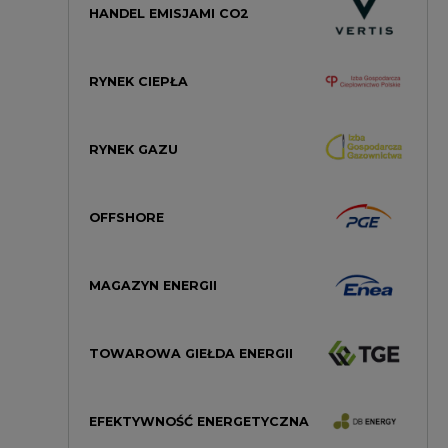
TOWAROWA GIEŁDA ENERGII
EFEKTYWNOŚĆ ENERGETYCZNA
LTE 450
STREFA KOGENERACJI PTEZ
ZIELONA TRANSFORMACJA ESG
ej w
PGE DYSTRYBUCJA
CIRE LEX
awne